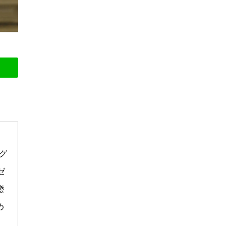
グ
ゼ
態
め