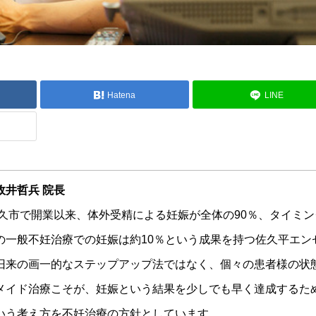
Hatena
LINE
政井哲兵 院長
佐久市で開業以来、体外受精による妊娠が全体の90％、タイミン
の一般不妊治療での妊娠は約10％という成果を持つ佐久平エン
旧来の画一的なステップアップ法ではなく、個々の患者様の状
メイド治療こそが、妊娠という結果を少しでも早く達成するた
いう考え方を不妊治療の方針としています。