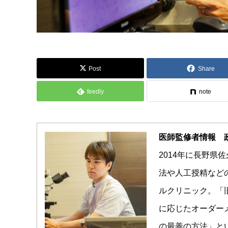
Post
Share
feedly
note
医師監修者情報 
2014年に長野県
法や人工授精など
ルクリニック。「
に応じたオーダー
の最善の方法」と