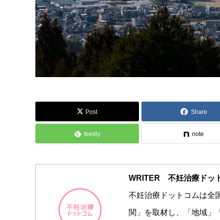
Post
Share
feedly
note
WRITER 不妊治療ド
不妊治療ドットコムは全国
関」を取材し、「地域」