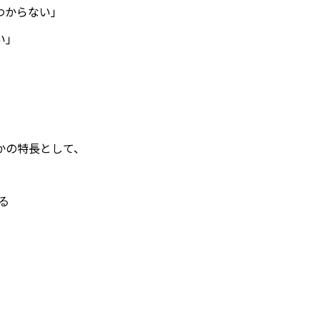
わからない」
い」
かの特長として、
る