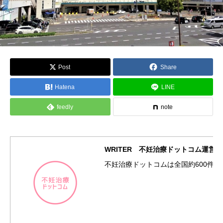
Post
Share
Hatena
LINE
feedly
note
WRITER 不妊治療ドットコム運営
不妊治療ドットコムは全国約600件