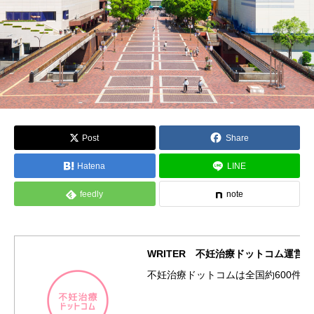
Post
Share
Hatena
LINE
feedly
note
WRITER 不妊治療ドットコム運営
不妊治療ドットコムは全国約600件